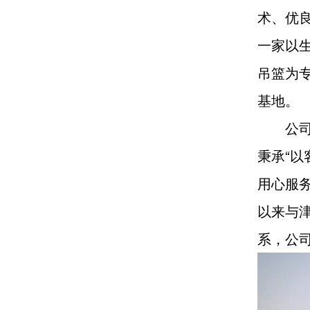
术、优
一家以
吊篮为专
基地。
公
秉承“以
用心服
以来与
系，公