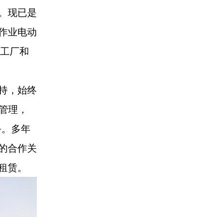
。现已是
作业电动
有工厂和
持，始终
心管理，
务。多年
的合作关
租赁。