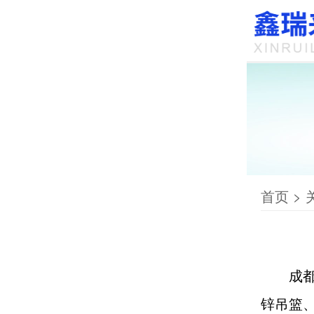
首页
>
成
锌吊篮