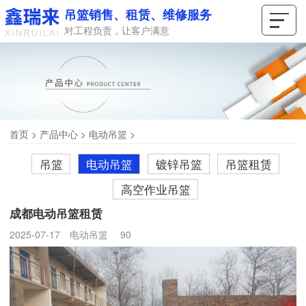
吊篮销售、租赁、维修服务
对工程负责，让客户满意
首页
>
产品中心
>
电动吊篮
>
吊篮
电动吊篮
镀锌吊篮
吊篮租赁
高空作业吊篮
成都电动吊篮租赁
2025-07-17
电动吊篮
90